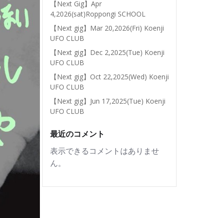
【Next Gig】Apr
4,2026(sat)Roppongi SCHOOL
【Next gig】Mar 20,2026(Fri) Koenji
UFO CLUB
【Next gig】Dec 2,2025(Tue) Koenji
UFO CLUB
【Next gig】Oct 22,2025(Wed) Koenji
UFO CLUB
【Next gig】Jun 17,2025(Tue) Koenji
UFO CLUB
最近のコメント
表示できるコメントはありませ
ん。