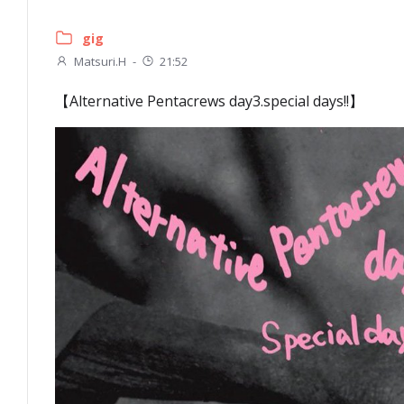
gig
Matsuri.H
-
21:52
【Alternative Pentacrews day3.special days!!】