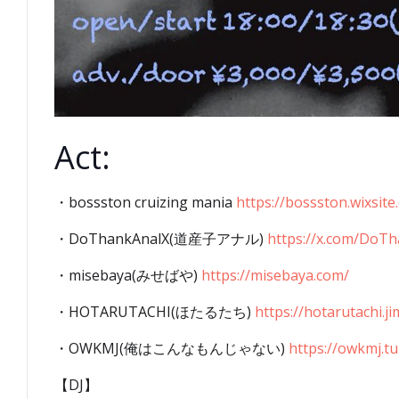
Act:
・bossston cruizing mania
https://bossston.wixsit
・DoThankAnalX(道産子アナル)
https://x.com/DoT
・misebaya(みせばや)
https://misebaya.com/
・HOTARUTACHI(ほたるたち)
https://hotarutachi.j
・OWKMJ(俺はこんなもんじゃない)
https://owkmj.t
【DJ】