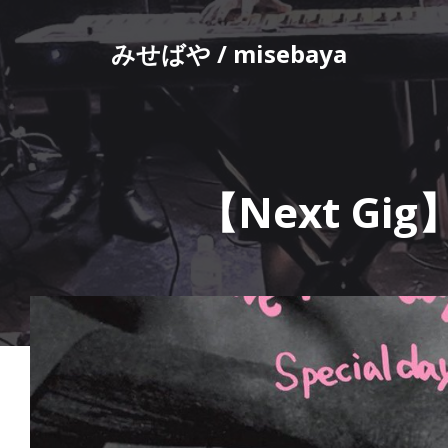
コ
ン
みせばや / misebaya
テ
ン
ツ
へ
ス
キ
【Next Gig】
ッ
プ