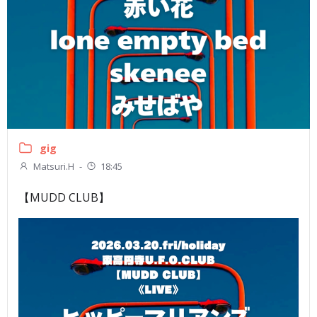
gig
Matsuri.H
-
18:45
【MUDD CLUB】