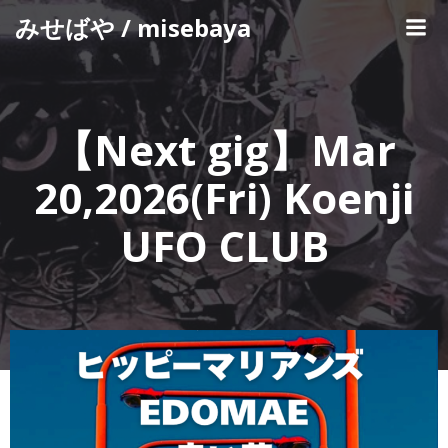
コ
みせばや / misebaya
ン
テ
ン
ツ
へ
【Next gig】Mar
ス
キ
20,2026(Fri) Koenji
ッ
プ
UFO CLUB