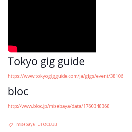
Tokyo gig guide
https://www.tokyogigguide.com/ja/gigs/event/38106
bloc
http://www.bloc.jp/misebaya/data/1760348368
misebaya
UFOCLUB