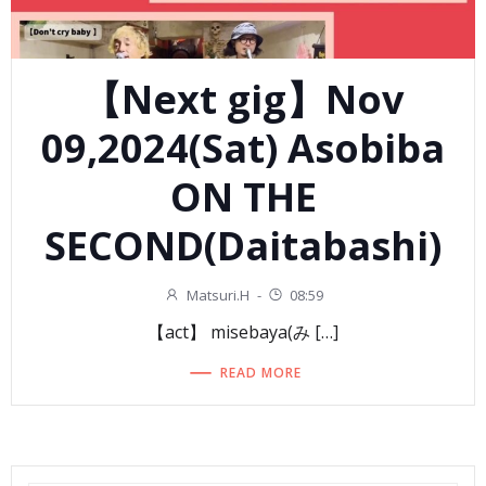
【Next gig】Nov
09,2024(Sat) Asobiba
ON THE
SECOND(Daitabashi)
Matsuri.H
-
08:59
【act】 misebaya(み […]
READ MORE