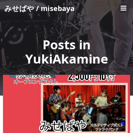
コ
みせばや / misebaya
ン
テ
ン
ツ
へ
Posts in
ス
キ
YukiAkamine
ッ
プ